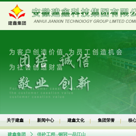
关于建鑫
新闻中心
建鑫文化
集团荣誉
核
建鑫集团
ꄲ
供砼工程--铜冠一品江山